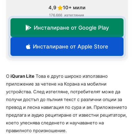
4,9
10+ мили
176.666
изтегляния
Инсталиране от Google Play
Инсталиране от Apple Store
O
iQuran Lite
Това е друго широко използвано
приложение за четене на Корана на мобилни
устройства. След изтегляне, потребителят може да
получи достъп до пълния текст с различни опции за
превод и лесна навигация по сура и ая. Приложението
предлага и аудио рецитиране от известни рецитатори,
което улеснява следенето и научаването на
правилното произношение.