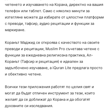
четенето и изучаването на Корана, директно на вашия
телефон или таблет. Само с няколко минути за
изтегляне можете да избирате от цялостни платформи
с преводи, тафсир, аудио рецитации и функции за
маркиране.
Коранът Маджид се откроява с качеството на своите
преводи и рецитации, Muslim Pro съчетава четене с
функции за ежедневна религиозна практика, Ал-
Коранът (Тафсир и рецитация) е идеален за
задълбочено изучаване, а iQuran Lite предлага просто
и обективно четене.
Всички тези приложения работят по целия свят и
могат да бъдат отличен инструмент за тези, които
желаят да се доближат до Корана и да обогатят
духовните си изследвания.