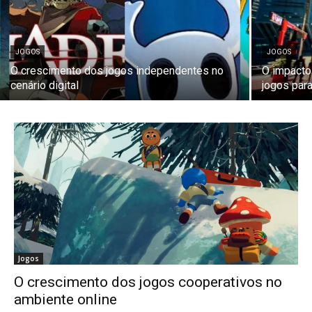
JOGOS
JOGOS
O crescimento dos jogos independentes no
O impacto
cenário digital
jogos par
Jogos
O crescimento dos jogos cooperativos no
ambiente online