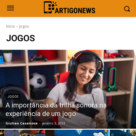
Início
Jogos
JOGOS
JOGOS
A importância da trilha sonora na
experiência de um jogo
Giulian Casanova
-
janeiro 3, 2023