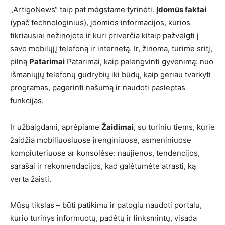
„ArtigoNews“ taip pat mėgstame tyrinėti.
Įdomūs faktai
(ypač technologinius), įdomios informacijos, kurios
tikriausiai nežinojote ir kuri priverčia kitaip pažvelgti į
savo mobilųjį telefoną ir internetą. Ir, žinoma, turime sritį,
pilną
Patarimai
Patarimai, kaip palengvinti gyvenimą: nuo
išmaniųjų telefonų gudrybių iki būdų, kaip geriau tvarkyti
programas, pagerinti našumą ir naudoti paslėptas
funkcijas.
Ir užbaigdami, aprėpiame
Žaidimai
, su turiniu tiems, kurie
žaidžia mobiliuosiuose įrenginiuose, asmeniniuose
kompiuteriuose ar konsolėse: naujienos, tendencijos,
sąrašai ir rekomendacijos, kad galėtumėte atrasti, ką
verta žaisti.
Mūsų tikslas – būti patikimu ir patogiu naudoti portalu,
kurio turinys informuotų, padėtų ir linksmintų, visada