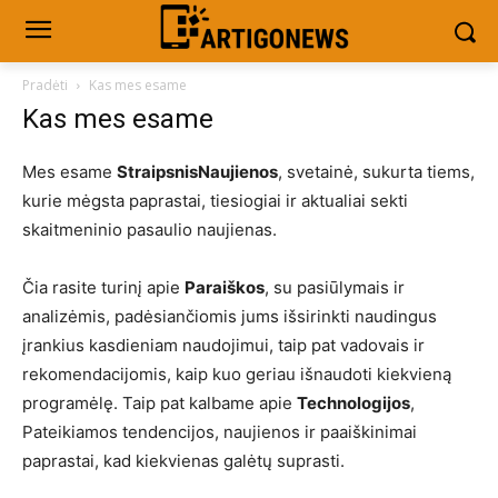
Pradėti
Kas mes esame
Kas mes esame
Mes esame
StraipsnisNaujienos
, svetainė, sukurta tiems,
kurie mėgsta paprastai, tiesiogiai ir aktualiai sekti
skaitmeninio pasaulio naujienas.
Čia rasite turinį apie
Paraiškos
, su pasiūlymais ir
analizėmis, padėsiančiomis jums išsirinkti naudingus
įrankius kasdieniam naudojimui, taip pat vadovais ir
rekomendacijomis, kaip kuo geriau išnaudoti kiekvieną
programėlę. Taip pat kalbame apie
Technologijos
,
Pateikiamos tendencijos, naujienos ir paaiškinimai
paprastai, kad kiekvienas galėtų suprasti.