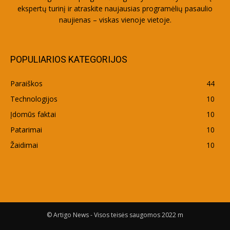
ekspertų turinį ir atraskite naujausias programėlių pasaulio
naujienas – viskas vienoje vietoje.
POPULIARIOS KATEGORIJOS
Paraiškos
44
Technologijos
10
Įdomūs faktai
10
Patarimai
10
Žaidimai
10
© Artigo News - Visos teisės saugomos 2022 m